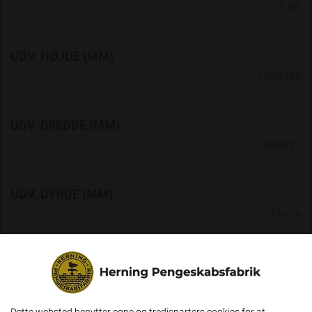
3 stk
UDV. HØJDE (MM)
1909mm
UDV. BREDDE (MM)
690mm
UDV. DYBDE (MM)
711mm
INDV. HØJDE (MM)
1505mm