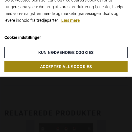
Dette websted benytter egne og tredjeparters cookies for at
Vælg venligst om du er
fungere, analysere din brug af vores produkter og tjenester, hjælpe
INDV. BREDDE (MM)
erhvervs- eller privatkunde
med vores salgsfremmende og marketingsmæssige indsats og
510mm
levere indhold fra tredjeparter.
Læs mere
ERHVERV
PRIVAT
INDV. DYBDE (MM)
Cookie indstillinger
Hvis du vælger erhverv, så får du vist
400mm
priserne ex. moms. Hvis du vælger
KUN NØDVENDIGE COOKIES
privat, så får du vist priserne inkl.
moms
VÆGT
ACCEPTER ALLE COOKIES
416 kg
RELATEREDE PRODUKTER