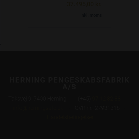
37.495,00 kr.
inkl. moms
'
HERNING PENGESKABSFABRIK
A/S
Taksvej 9, 7400 Herning - (+45)
97 12 32 88
-
info@herningsafe.dk
- CVR nr.: 27931316 -
Handelsbetingelser