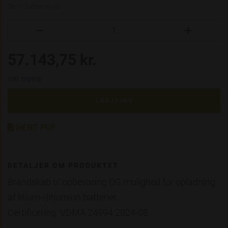
Stort batteriskab


57.143,75 kr.
inkl. moms
LÆG I KURV
HENT PDF
DETALJER OM PRODUKTET
Brandskab til opbevaring OG mulighed for opladning
af litium-/litiumion batterier.
Certificering: VDMA 24994:2024-08