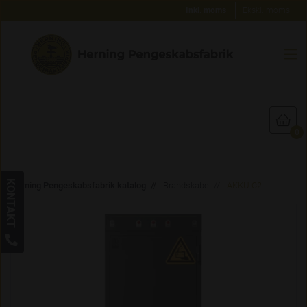
Inkl. moms
Ekskl. moms


0
KONTAKT
Herning Pengeskabsfabrik katalog
Brandskabe
AKKU C2
