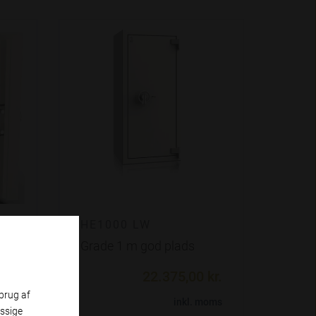
HE1000 LW
Grade 1 m god plads
kr.
22.375,00 kr.
brug af
moms
inkl. moms
ssige