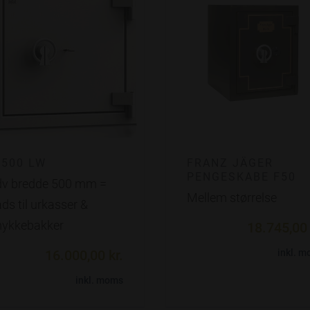
500 LW
FRANZ JÄGER
PENGESKABE F50
dv bredde 500 mm =
Mellem størrelse
ds til urkasser &
ykkebakker
18.745,00 
inkl. 
16.000,00 kr.
inkl. moms