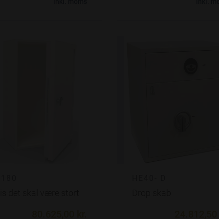
inkl. moms
inkl. 
E180
HE40- D
is det skal være stort
Drop skab
80.625,00 kr.
24.812,50 