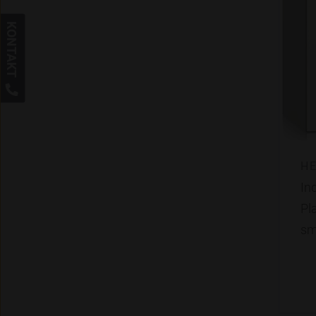
KONTAKT

HE
In
Pla
sm