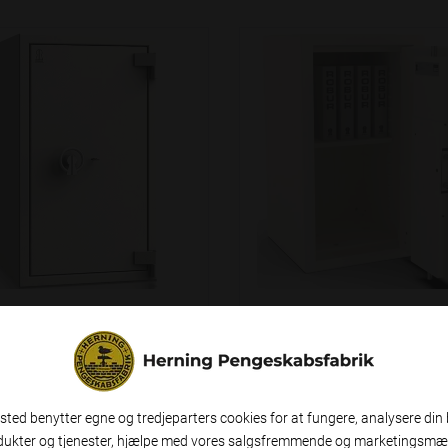
700 LW
HE70 60P
Èn times brandsikring
21.125,00 kr.
18.745,00 
ted benytter egne og tredjeparters cookies for at fungere, analysere din 
inkl. moms
inkl. 
dukter og tjenester, hjælpe med vores salgsfremmende og marketingsmæ