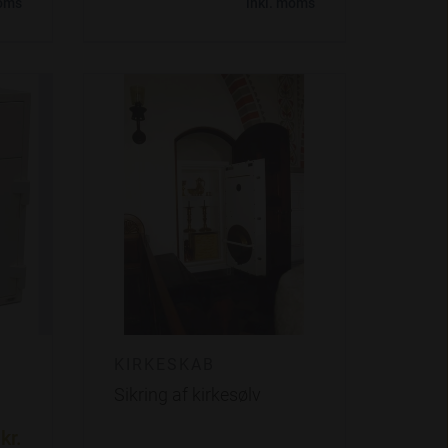
moms
inkl. moms
KIRKESKAB
Sikring af kirkesølv
kr.