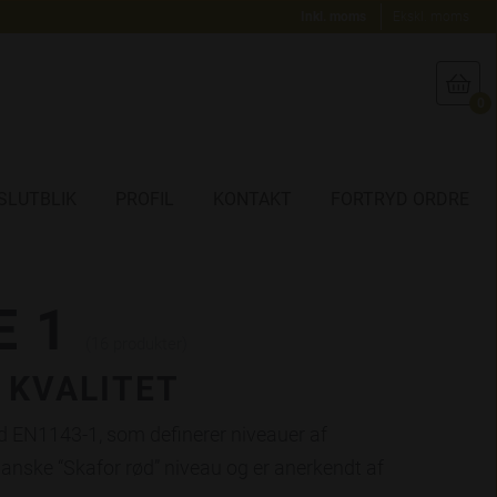
Inkl. moms
Ekskl. moms

0
SLUTBLIK
PROFIL
KONTAKT
FORTRYD ORDRE
 1
(16 produkter)
 KVALITET
d EN1143-1, som definerer niveauer af
danske “Skafor rød” niveau og er anerkendt af