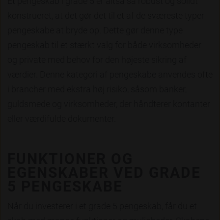
Et pengeskab i grade 5 er altså så robust og solidt
konstrueret, at det gør det til et af de sværeste typer
pengeskabe at bryde op. Dette gør denne type
pengeskab til et stærkt valg for både virksomheder
og private med behov for den højeste sikring af
værdier. Denne kategori af pengeskabe anvendes ofte
i brancher med ekstra høj risiko, såsom banker,
guldsmede og virksomheder, der håndterer kontanter
eller værdifulde dokumenter.
FUNKTIONER OG
EGENSKABER VED GRADE
5 PENGESKABE
Når du investerer i et grade 5 pengeskab, får du et