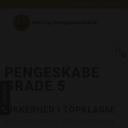
Inkl. moms
Ekskl. moms


0
PENGESKABE
GRADE 5
KONTAKT
(1 produkter)
SIKKERHED I TOPKLASSE

Når det gælder sikring af værdier mod indbrud og