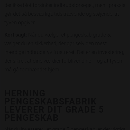
der ikke blot forsinker indbrudsforsøget, men i praksis
gør det så besværligt, tidskrævende og støjende, at
tyven opgiver.
Kort sagt:
Når du vælger et pengeskab grade 5,
vælger du en sikkerhed, der gør selv den mest
ihærdige indbrudstyv frustreret. Det er en investering,
der sikrer, at dine værdier forbliver dine – og at tyven
må gå tomhændet hjem.
HERNING
PENGESKABSFABRIK
LEVERER DIT GRADE 5
PENGESKAB
Når du investerer i et grade 5 pengeskab, er det vigtigt