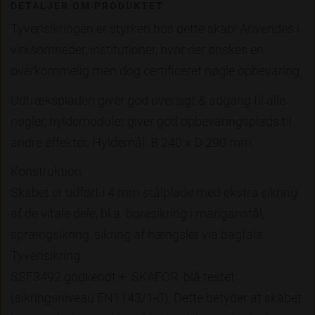
DETALJER OM PRODUKTET
Tyverisikringen er styrken hos dette skab! Anvendes i
virksomheder, institutioner, hvor der ønskes en
overkommelig men dog certificeret nøgle opbevaring.
Udtrækspladen giver god oversigt & adgang til alle
nøgler, hyldemodulet giver god opbevaringsplads til
andre effekter. Hyldemål: B 240 x D 290 mm.
Konstruktion
Skabet er udført i 4 mm stålplade med ekstra sikring
af de vitale dele, bl.a. boresikring i manganstål,
sprængsikring, sikring af hængsler via bagfals.
Tyverisikring
SSF3492 godkendt + SKAFOR blå testet
(sikringsniveau EN1143/1-0). Dette betyder at skabet