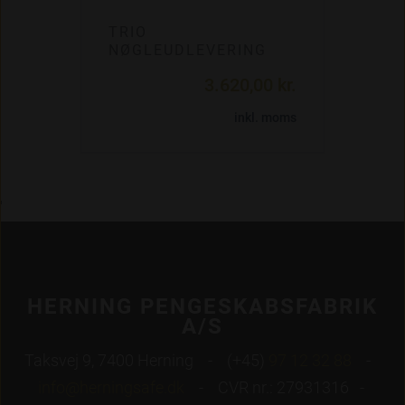
TRIO
NØGLEUDLEVERING
3.620,00 kr.
inkl. moms
'
HERNING PENGESKABSFABRIK
A/S
Taksvej 9, 7400 Herning - (+45)
97 12 32 88
-
info@herningsafe.dk
- CVR nr.: 27931316 -