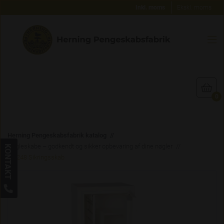
Inkl. moms
Ekskl. moms


0
Herning Pengeskabsfabrik katalog
Nøgleskabe – godkendt og sikker opbevaring af dine nøgler
KONTAKT
HN248 Sikringsskab
