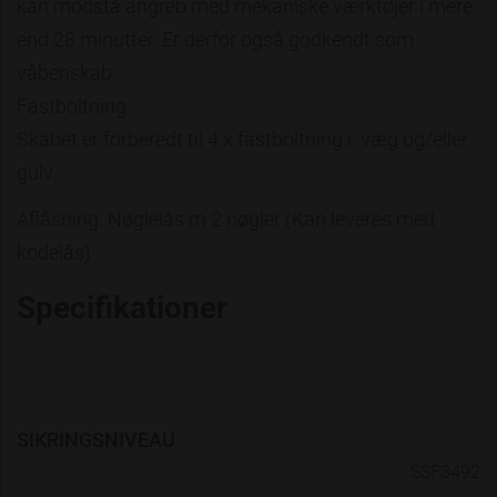
kan modstå angreb med mekaniske værktøjer i mere
end 28 minutter. Er derfor også godkendt som
våbenskab
Fastboltning
Skabet er forberedt til 4 x fastboltning i væg og/eller
gulv.
Aflåsning: Nøglelås m 2 nøgler (Kan leveres med
kodelås)
Specifikationer
SIKRINGSNIVEAU
SSF3492