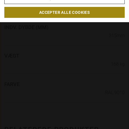
privat, så får du vist priserne inkl.
488mm
moms
ACCEPTER ALLE COOKIES
INDV. DYBDE (MM)
315mm
VÆGT
168 kg
FARVE
RAL 9010