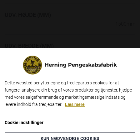
UDV. HØJDE (MM)
1500mm
UDV. BREDDE (MM)
500mm
UDV. DYBDE (MM)
Dette websted benytter egne og tredjeparters cookies for at
Vælg venligst om du er
380mm
fungere, analysere din brug af vores produkter og tjenester, hjælpe
erhvervs- eller privatkunde
med vores salgsfremmende og marketingsmæssige indsats og
levere indhold fra tredjeparter.
Læs mere
ERHVERV
INDV. HØJDE (MM)
1492mm
PRIVAT
Cookie indstillinger
Hvis du vælger erhverv, så får du vist
priserne ex. moms. Hvis du vælger
INDV. BREDDE (MM)
KUN NØDVENDIGE COOKIES