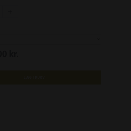

0 kr.
LÆG I KURV