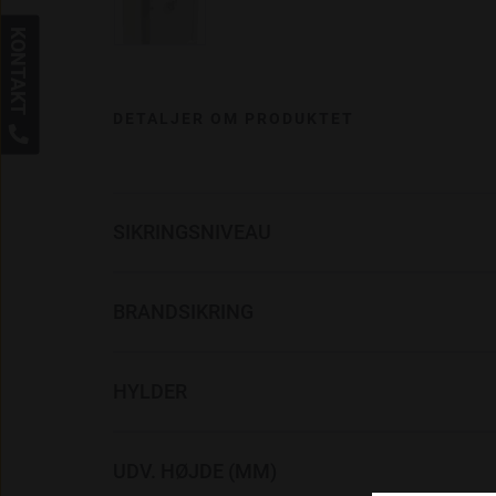
KONTAKT
DETALJER OM PRODUKTET

SIKRINGSNIVEAU
BRANDSIKRING
HYLDER
UDV. HØJDE (MM)