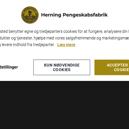
ted benytter egne og tredjeparters cookies for at fungere, analysere din 
dukter og tjenester, hjælpe med vores salgsfremmende og marketingsmæ
 levere indhold fra tredjeparter.
Læs mere
st om du er erhvervs- eller privatkunde
ERHVERV
PRIVAT
KUN NØDVENDIGE
ACCEPTER 
stillinger
COOKIES
COOKI
 erhverv, så får du vist priserne ex. moms. Hvis du vælger privat, så får du vist prise