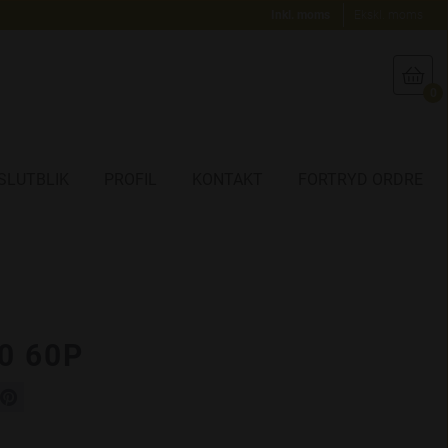
Inkl. moms
Ekskl. moms

0
SLUTBLIK
PROFIL
KONTAKT
FORTRYD ORDRE
0 60P